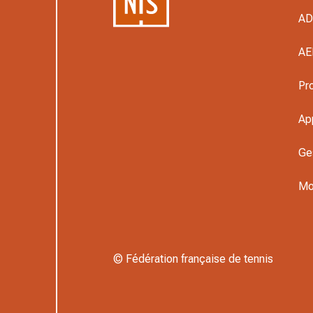
A
AE
Pr
Ap
Ge
Mo
© Fédération française de tennis