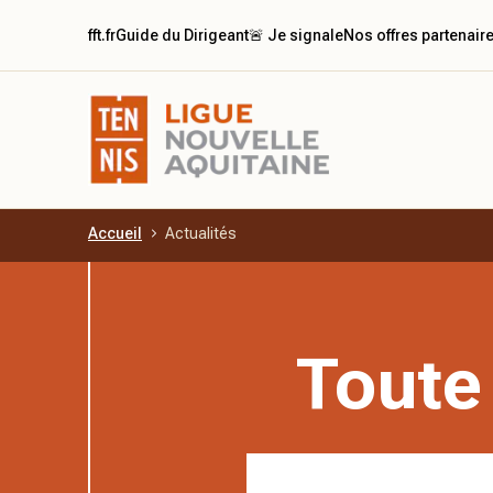
fft.fr
Guide du Dirigeant
🚨 Je signale
Nos offres partenair
Accueil
Actualités
Aller au contenu principal
Toute 