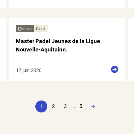
Article
Padel
Master Padel Jeunes de la Ligue
Nouvelle-Aquitaine.
17 juin 2026
1
2
3
...
5
Page suivante