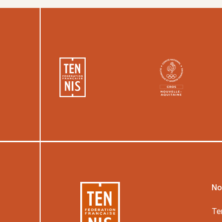
No
Te