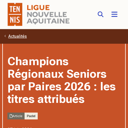
Actualités
Aller au contenu principal
Champions
Régionaux Seniors
par Paires 2026 : les
titres attribués
Article
Padel