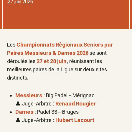
27 juin 2026
Les
Championnats Régionaux Seniors par
Paires Messieurs & Dames 2026
se sont
déroulés les
27 et 28 juin
, réunissant les
meilleures paires de la Ligue sur deux sites
distincts.
Messieurs
: Big Padel – Mérignac
👤 Juge-Arbitre :
Renaud Rougier
Dames
: Padel 33 – Bruges
👤 Juge-Arbitre :
Hubert Lacourt