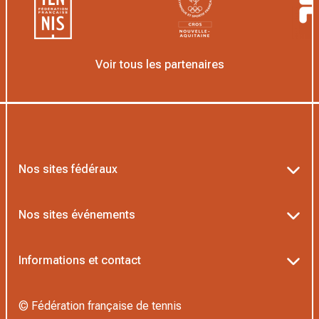
Voir tous les partenaires
Nos sites fédéraux
Ten’Up
Nos sites événements
ADOC
Billetterie Roland-Garros
Informations et contact
AEI/MOJA
Billetterie Rolex Paris Masters
Textes officiels FFT
Proshop FFT
© Fédération française de tennis
Billetterie Greenweez Paris Major