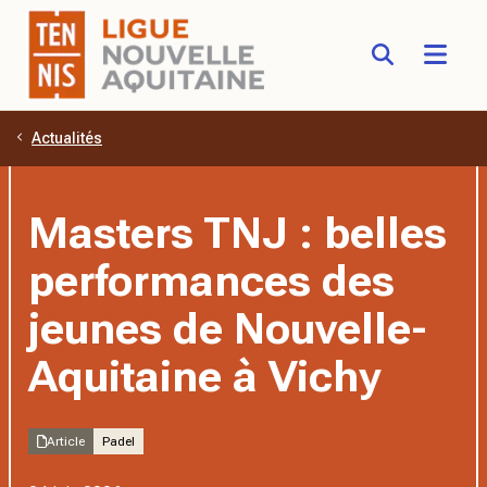
Actualités
Aller au contenu principal
Masters TNJ : belles
performances des
jeunes de Nouvelle-
Aquitaine à Vichy
Article
Padel