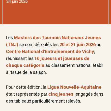
24 juin 2026
Les
Masters des Tournois Nationaux Jeunes
(TNJ)
se sont déroulés les
20 et 21 juin 2026
au
Centre National d’Entraînement de Vichy
,
réunissant les
16 joueurs et joueuses de
chaque catégorie
au classement national établi
à l’issue de la saison.
Pour cette édition, la
Ligue Nouvelle-Aquitaine
était représentée par
cinq jeunes
, engagés dans
des tableaux particulièrement relevés.