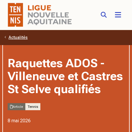
Actualités
Aller au contenu principal
Raquettes ADOS -
Villeneuve et Castres
St Selve qualifiés
Article
Tennis
8 mai 2026