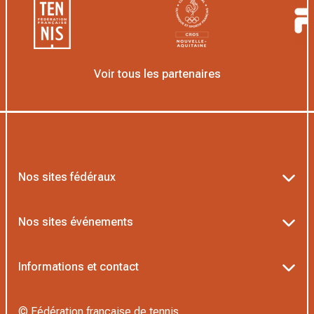
Voir tous les partenaires
Nos sites fédéraux
Ten’Up
Nos sites événements
ADOC
Billetterie Roland-Garros
Informations et contact
AEI/MOJA
Billetterie Rolex Paris Masters
Textes officiels FFT
Proshop FFT
© Fédération française de tennis